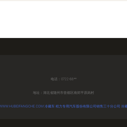
电话：0722-88**
地址：湖北省随州市曾都区南郊平原岗村
WWW.HUBEIFANGCHE.COM
冷藏车
程力专用汽车股份有限公司销售三十分公司
冷