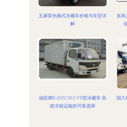
五菱荣光厢式冷藏车价格与车型详
东风
解
福田牌BJ5051XLC-FB型冷藏车 高
国六
效冷链运输的可靠选择